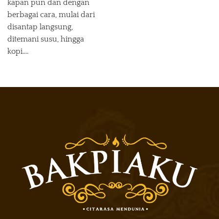
kapan pun dan dengan
berbagai cara, mulai dari
disantap langsung,
ditemani susu, hingga
kopi.…