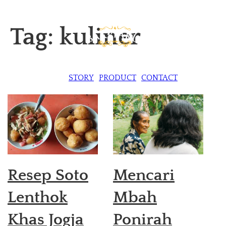
Tag:
kuliner
STORY
PRODUCT
CONTACT
Resep Soto
Mencari
Lenthok
Mbah
Khas Jogja
Ponirah