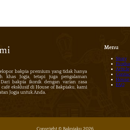
ami
Menu
Story
Produ
Article
pelopor bakpia premium yang tidak hanya
Contac
h khas Jogja, tetapi juga pengalaman
House 
 Dari bakpia ikonik dengan varian rasa
FAQ
 café eksklusif di House of Bakpiaku, kami
atan Jogja untuk Anda.
Copyright © Bakpiaku 2026