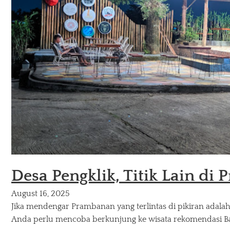
Desa Pengklik, Titik Lain di
August 16, 2025
Jika mendengar Prambanan yang terlintas di pikiran adal
Anda perlu mencoba berkunjung ke wisata rekomendasi 