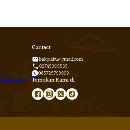
Contact
bakpiaku@ymail.com
ct
02745305555
085725799999
t
Of Bakpiaku
Temukan Kami di