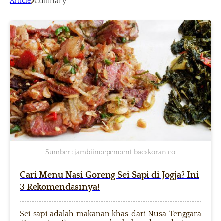
Cullinary
Article
Sumber : jambiindependent.bacakoran.co
Cari Menu Nasi Goreng Sei Sapi di Jogja? Ini
3 Rekomendasinya!
Sei sapi adalah makanan khas dari Nusa Tenggara