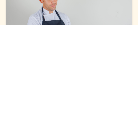
Resep Kuliner Yangko Khas Kotagede
Here goes your text ... Select any part of your text to
access the formatting toolbar.